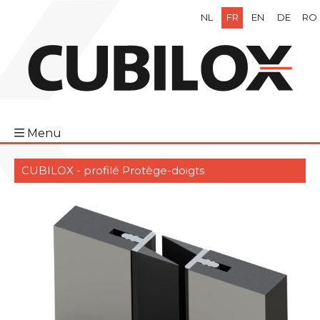
NL
FR
EN
DE
RO
Menu
CUBILOX - profilé Protège-doigts