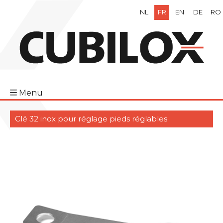
NL
FR
EN
DE
RO
Menu
Clé 32 inox pour réglage pieds réglables