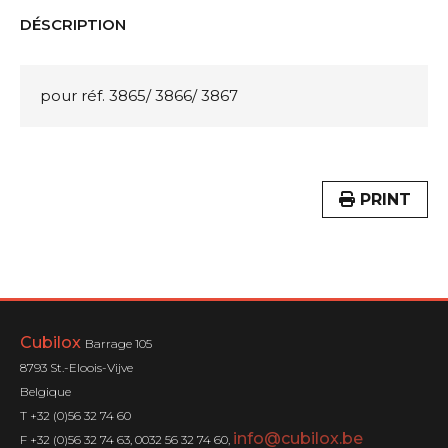
DÉSCRIPTION
pour réf. 3865/ 3866/ 3867
PRINT
Cubilox
Barrage 105
8793 St.-Eloois-Vijve
Belgique
T +32 (0)56 32 74 60
info@cubilox.be
F +32 (0)56 32 74 63, 0032 56 32 74 60,