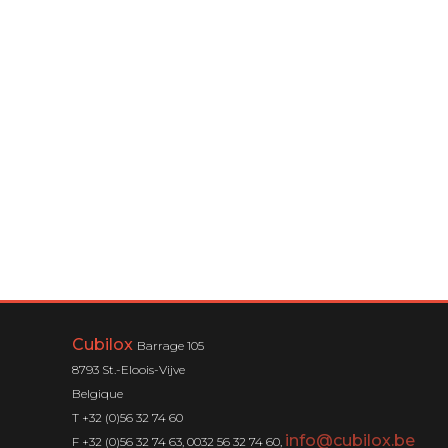
Cubilox
Barrage 105
8793 St.-Eloois-Vijve
Belgique
T +32 (0)56 32 74 60
info@cubilox.be
F +32 (0)56 32 74 63, 0032 56 32 74 60,