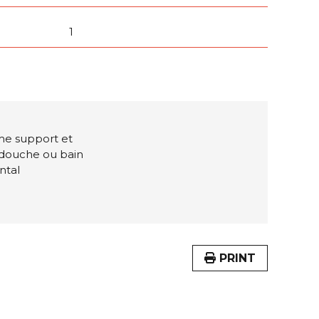
1
omme support et
 douche ou bain
ontal
PRINT