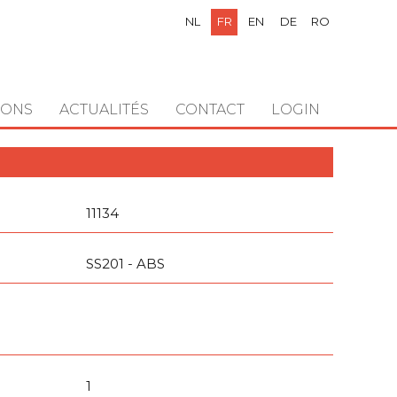
NL
FR
EN
DE
RO
IONS
ACTUALITÉS
CONTACT
LOGIN
11134
SS201 - ABS
1